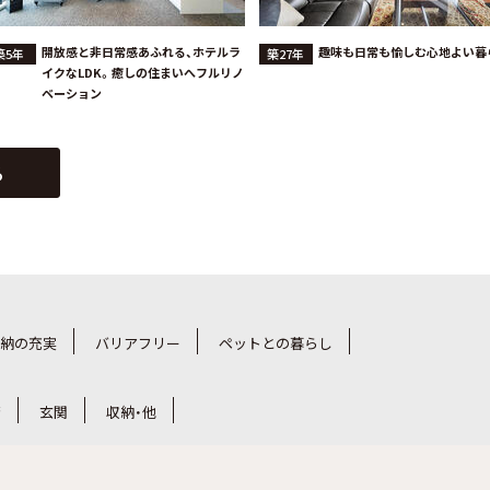
開放感と非日常感あふれる、ホテルラ
趣味も日常も愉しむ心地よい暮
築5年
築27年
イクなLDK。癒しの住まいへフルリノ
ベーション
る
納の充実
バリアフリー
ペットとの暮らし
斎
玄関
収納・他