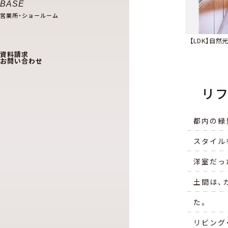
BASE
リフォーム・リノベーショ
営業所・ショールーム
3Dモデルルーム
洒落た雰囲気を演出
個室化、使わない時はリビングを広く使える
ックな雰囲気に
玄関土間スペースが魅力
ラウンの洗面台、モダンで清潔感あふれる空間
【LDK】自
東急コミュニティー管理の
資料請求
マンションにお住まいのお客様
お問い合わせ
東急コミュニティー管理の
こちらをご覧ください
マンションにお住まいのお客様
リフ
こちらをご覧ください
都内の緑
スタイル
洋室だっ
土間は、
た。
リビング