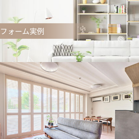
木漏れ日に癒される心地よい空間
フォーム実例
ジ
リア
ンリビング]