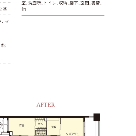
室、洗面所、トイレ、収納、廊下、玄関、書斎、
を基
他
つ、マ
可能
AFTER