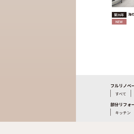
海
築36年
NEW
フルリノベ
すべて
部分リフォ
キッチン