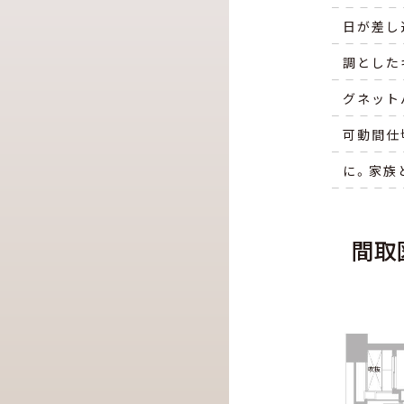
日が差し
調とした
グネット
可動間仕
に。家族
間取