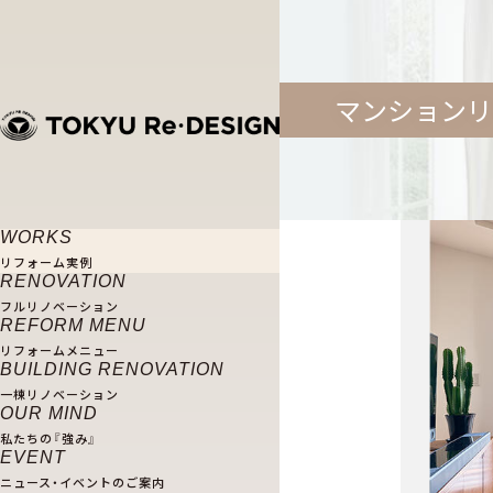
マンションリ
築18年
RENOVATION
REFORM MENU
WORKS
リフォーム実例
フルリノベーション
リフォームメニュー
RENOVATION
フルリノベーション
REFORM MENU
オーダーリノベーション
セカンドライフ
リフォームメニュー
リノベーション・パッケー
バリアフリー
BUILDING RENOVATION
Re_edit[リエディット]
一棟リノベーション
子育てにやさしい
OUR MIND
リノベーション×インテ
収納の充実
私たちの『強み』
MODERNLIVING[モダ
EVENT
水まわりを一新
リノベーションの流れ
ニュース・イベントのご案内
中古を買ってリフォーム