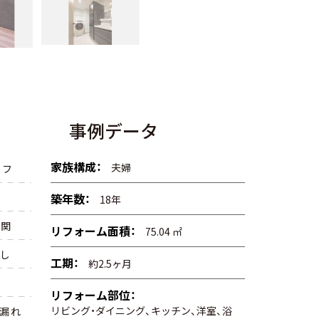
【LDK】ウッドシャッターが空間に上品さを添える
事例データ
家族構成：
夫婦
イフ
築年数：
18年
玄関
リフォーム面積：
75.04 ㎡
まし
工期：
約2.5ヶ月
リフォーム部位：
リビング・ダイニング、キッチン、洋室、浴
木漏れ