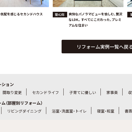
の気配を感じるセカンドハウス
爽快なパノラマビューを愉しむ、贅沢
築42年
なLDK。すべてにこだわった、プレミ
アムな住まい
リフォーム実例一覧へ戻
ーション
間取り変更
セカンドライフ
子育てに優しい
家事楽
収
ーム（部屋別リフォーム）
リビングダイニング
浴室・洗面室・トイレ
寝室・和室
書